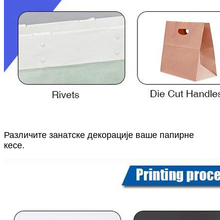
Различите занатске декорације ваше папирне
кесе.