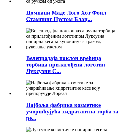
Цомпани Маде Лого Хот Фоил
Стампинг Цустом Блац...
Велепродаја поклон врећица
торбица прилагођени логотип
Луксузни С...
Најбоља фабрика козметике
учвршћујућа хидратантна торба за
ре...