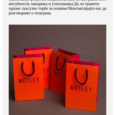
могућности лакирања и утискивања.Да ли тражите
празне луксузне торбе за ношење?Контактирајте нас да
разговарамо о опцијама.