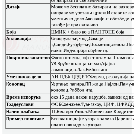
се направити све величине
Дизајн
Можемо бесплатно базирати на захтеву
направимо урезани цртеж.И ставите ло
уметничко дело.Ако клијент обезбеди у
такође је прихватљиво.
Боја
ЦМИК + било која ПАНТОНЕ боја
наоружање,
оод,
ако је
Апликација
G
F
G
т,
анди,
узбуђење,
п
C
P
Цосметиц.лепота.П
итд
накит.Индустрија обуће
.
Површина
Флеко штампа, офсет штампа
занатство
.Штампање
УВ.Вруће штанцање.мат/сјајна
ламинација.Лак.Ембоссинг.
Уметничко дело
АИ.ПДФ.ЦРД.
Форма, резолуција н
ЕПС
Конопац
Увртање папира.ПП жица.Најлон.Памуч
конопац.Риббон.итд.
Време испоруке
око 15 дана након наруџбе, зависи од в
услови
ФОБ
/
, ЦИФ, ЦФР,
Траде
Схензхен
Гуангзхоу
ДД
Начин плаћања
ТТ.Вестерн Унион.Монеиграм.Кредитне
Пример политике
Бесплатно дајте узорак залиха.Царински
плати накнаду за узорак.