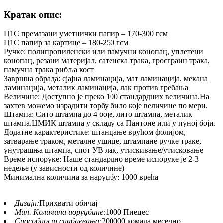
Кратак опис:
Ц1С премазани уметнички папир – 170-300 гсм
Ц1С папир за картице – 180-250 гсм
Ручке: полипропиленски или памучни конопац, уплетени
конопац, резани материјал, сатенска трака, гросграин трака,
памучна трака рибља кост
Завршна обрада: сјајна ламинација, мат ламинација, мекана
ламинација, металик ламинација, лак против гребања
Величине: Доступно је преко 100 стандардних величина.На
захтев можемо израдити торбу било које величине по мери.
Штампа: Сито штампа до 4 боје, лито штампа, металик
штампа.ЦМИК штампа у складу са Пантоне или у пуној боји.
Додатне карактеристике: штанцање врућом фолијом,
затварање траком, металне ушице, штампане ручке траке,
унутрашња штампа, спот УВ лак, утискивање/утисковање
Време испоруке: Наше стандардно време испоруке је 2-3
недеље (у зависности од количине)
Минимална количина за наруџбу: 1000 врећа
Дизајн:
Прихвати обичај
Мин. Количина поруџбине:
1000 Пиецес
Способност снабдевања:
200000 комада месечно