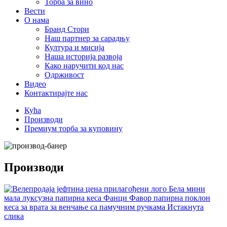
Торба за вино
Вести
О нама
Бранд Стори
Наш партнер за сарадњу
Култура и мисија
Наша историја развоја
Како наручити код нас
Одрживост
Видео
Контактирајте нас
Кућа
Производи
Премиум торба за куповину
Производи