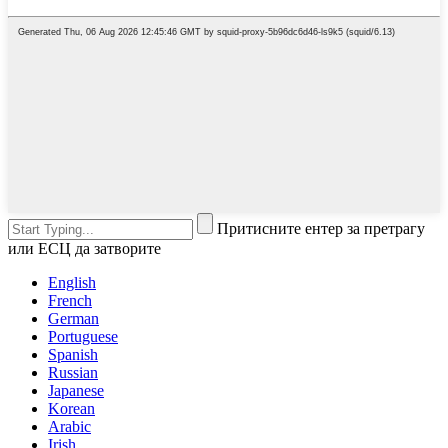
Притисните ентер за претрагу
или ЕСЦ да затворите
English
French
German
Portuguese
Spanish
Russian
Japanese
Korean
Arabic
Irish