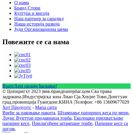
О нама
Бранд Стори
Култура и мисија
Наш партнер за сарадњу
Наша историја развоја
Јуди Организациона шема
Повежите се са нама
ВхатсАпп онлајн ћаскање!
© Цопиригхт 2023 |ввв.брандпапербаг.цом Сва права
задржана.|Индустријска зона Лиао Сја.Хоујие Товн.Донггуан
град.провинција Гуангдонг.КИНА |Телефон: +86 13609677029
Хот Продуцтс
-
Мапа сајта
Вреће за паковање накита
,
Штампање папирних кеса по мери
,
Лоуис Вуиттон продавница торба
,
Еколошки прихватљиве
папирне кесе
,
Прилагођене штампане торбе
,
Папирне кесе са
логом
,