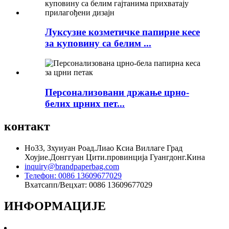
Луксузне козметичке папирне кесе
за куповину са белим ...
Персонализовани држање црно-
белих црних пет...
контакт
Но33, Зхуиуан Роад.Лиао Ксиа Виллаге Град
Хоујие.Донггуан Цити.провинција Гуангдонг.Кина
inquiry@brandpaperbag.com
Телефон: 0086 13609677029
Вхатсапп/Вецхат: 0086 13609677029
ИНФОРМАЦИЈЕ