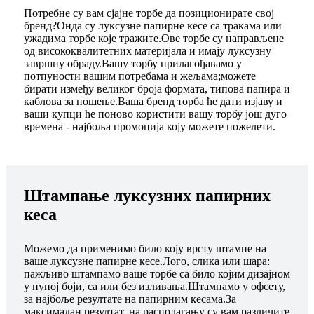
Потребне су вам сјајне торбе да позиционирате свој
бренд?Онда су луксузне папирне кесе са тракама или
ужадима торбе које тражите.Ове торбе су направљене
од висококвалитетних материјала и имају луксузну
завршну обраду.Вашу торбу прилагођавамо у
потпуности вашим потребама и жељама;можете
бирати између великог броја формата, типова папира и
каблова за ношење.Ваша бренд торба ће дати изјаву и
ваши купци ће поново користити вашу торбу још дуго
времена - најбоља промоција коју можете пожелети.
Штампање луксузних папирних
кеса
Можемо да применимо било коју врсту штампе на
ваше луксузне папирне кесе.Лого, слика или шара:
пажљиво штампамо ваше торбе са било којим дизајном
у пуној боји, са или без изливања.Штампамо у офсету,
за најбоље резултате на папирним кесама.За
максималан резултат, на располагању су вам различите