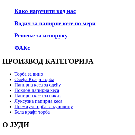
Како наручити код нас
Водич за папирне кесе по мери
Решење за испоруку
ФАКс
ПРОИЗВОД КАТЕГОРИЈА
Торба за вино
Смеђа Крафт торба
Папирна кеса за одећу
Поклон папирна кеса
Папирна кеса за накит
Луксузна папирна кеса
Премиум торба за куповину
Бела крафт торба
О ЈУДИ