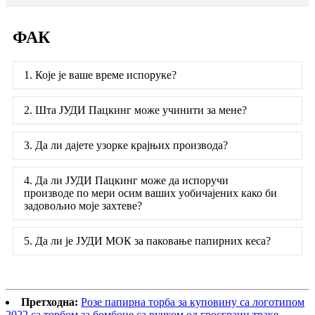
ФАК
1. Које је ваше време испоруке?
2. Шта ЈУДИ Пацкинг може учинити за мене?
3. Да ли дајете узорке крајњих производа?
4. Да ли ЈУДИ Пацкинг може да испоручи
производе по мери осим ваших уобичајених како би
задовољио моје захтеве?
5. Да ли је ЈУДИ МОК за паковање папирних кеса?
Претходна:
Розе папирна торба за куповину са логотипом
2022 са торбом за бомбоне са ручком од гросграин траке