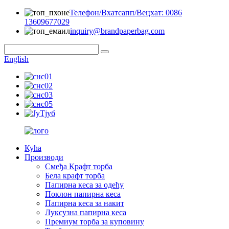
Телефон/Вхатсапп/Вецхат: 0086
13609677029
inquiry@brandpaperbag.com
English
Кућа
Производи
Смеђа Крафт торба
Бела крафт торба
Папирна кеса за одећу
Поклон папирна кеса
Папирна кеса за накит
Луксузна папирна кеса
Премиум торба за куповину