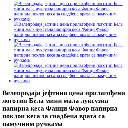
Велепродаја јефтина цена прилагођени
логотип Бела мини мала луксузна
папирна кеса Фанци Фавор папирна
поклон кеса за свадбена врата са
памучним ручкама