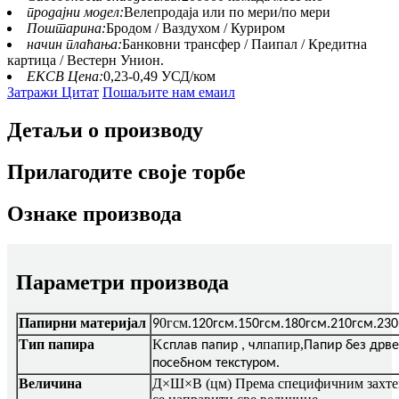
продајни модел:
Велепродаја или по мери/по мери
Поштарина:
Бродом / Ваздухом / Куриром
начин плаћања:
Банковни трансфер / Паипал / Кредитна
картица / Вестерн Унион.
ЕКСВ Цена:
0,23-0,49 УСД/ком
Затражи Цитат
Пошаљите нам емаил
Детаљи о производу
Прилагодите своје торбе
Ознаке производа
Параметри производа
Папирни материјал
0гсм
9
.120гсм.150гсм.180гсм.210гсм.230
Тип папира
K
папир,
сплав папир , чл
Папир без дрве
посебном текстуром.
Величина
Д×Ш×В (цм) Према специфичним захтев