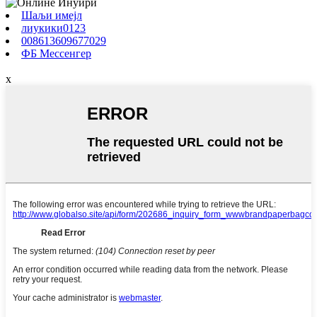
Шаљи имејл
лиукики0123
008613609677029
ФБ Мессенгер
x