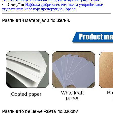
Следећи:
Најбоља фабрика козметике за учвршћивање
хидратантне кесе коју препоручује Лореал
Различити материјали по жељи.
Различито решење ужета по избору