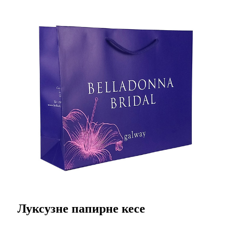
Луксузне папирне кесе